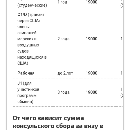
1 год
19000
(студенческие)
(SEV
C1/D
(транзит
через США/
члены
экипажей
морских и
2 года
19000
160$
воздушных
судов,
находящихся в
США)
Рабочая
до 2 лет
19000
190$
J1
(для
участников
160$
3 года
19000
программ
(SEV
обмена)
От чего зависит сумма
консульского сбора за визу в