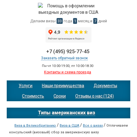
Делаем визы
33
года
1
месяц и
7
дней
+7 (495) 925-77-45
Заказать обратный звонок
Пн-чт 10:00-19:00, пт 10:00-18:30
Контакты и схема проезда
Услуги
Наши преимущества
Документы
Стоимость
Сроки
Отзывы о нас (124)
Типы американских виз
/
/
/
Виза в Великобританию
Виза в США
Все о визах
Оплачиваем
консульский (визовый) сбор за американскую визу