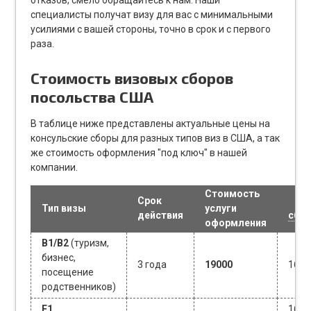
отказов, смело обращайтесь к нам. Наши
специалисты получат визу для вас с минимальными
усилиями с вашей стороны, точно в срок и с первого
раза.
Стоимость визовых сборов
посольства США
В таблице ниже представлены актуальные цены на
консульские сборы для разных типов виз в США, а так
же стоимость оформления "под ключ" в нашей
компании.
Стоимость
Срок
К
Тип визы
услуги
действия
сбо
оформления
B1/B2
(туризм,
бизнес,
3 года
19000
160$
посещение
родственников)
F1
160$