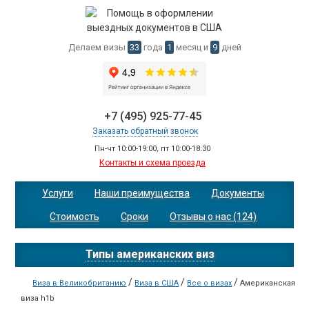
Делаем визы
33
года
1
месяц и
9
дней
+7 (495) 925-77-45
Заказать обратный звонок
Пн-чт 10:00-19:00, пт 10:00-18:30
Контакты и схема проезда
Услуги
Наши преимущества
Документы
Стоимость
Сроки
Отзывы о нас (124)
Типы американских виз
/
/
/
Виза в Великобританию
Виза в США
Все о визах
Американская
виза h1b