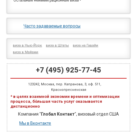
Остальные неиммиграционные визы
-
Часто задаваемые вопросы
виза в Нью-Йорк
виза в Штаты
виза на Гавайи
виза в Майами
+7 (495) 925-77-45
123242
,
Москва
,
пер. Капранова, 3
, оф. 511,
Краснопресненская
* в целях взаимной экономии времени и оптимизации
процесса, бо́льшая часть услуг оказывается
дистанционно
Компания "
Глобал Контакт
", визовый отдел США
Мы в Вконтакте