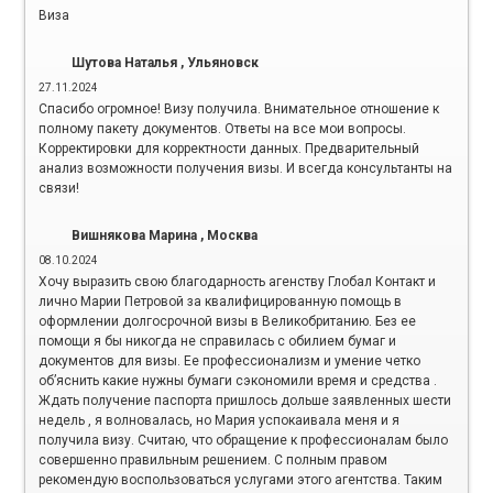
Виза
Шутова Наталья , Ульяновск
27.11.2024
Спасибо огромное! Визу получила. Внимательное отношение к
полному пакету документов. Ответы на все мои вопросы.
Корректировки для корректности данных. Предварительный
анализ возможности получения визы. И всегда консультанты на
связи!
Вишнякова Марина , Москва
08.10.2024
Хочу выразить свою благодарность агенству Глобал Контакт и
лично Марии Петровой за квалифицированную помощь в
оформлении долгосрочной визы в Великобританию. Без ее
помощи я бы никогда не справилась с обилием бумаг и
документов для визы. Ее профессионализм и умение четко
об’яснить какие нужны бумаги сэкономили время и средства .
Ждать получение паспорта пришлось дольше заявленных шести
недель , я волновалась, но Мария успокаивала меня и я
получила визу. Считаю, что обращение к профессионалам было
совершенно правильным решением. С полным правом
рекомендую воспользоваться услугами этого агентства. Таким